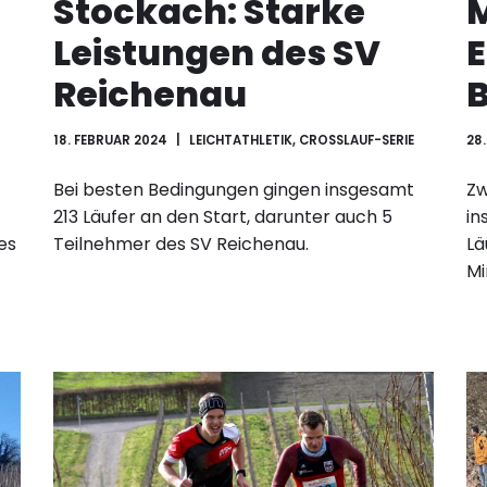
Stockach: Starke
M
Leistungen des SV
E
Reichenau
B
18. FEBRUAR 2024
LEICHTATHLETIK
,
CROSSLAUF-SERIE
28
Bei besten Bedingungen gingen insgesamt
Zw
213 Läufer an den Start, darunter auch 5
in
es
Teilnehmer des SV Reichenau.
Lä
Mi