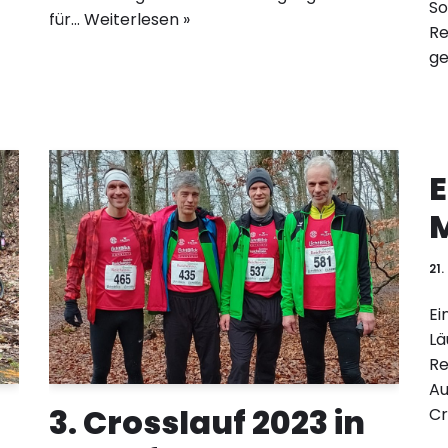
So
für…
Weiterlesen »
Re
ge
E
21
Ei
Lä
Re
Au
3. Crosslauf 2023 in
Cr