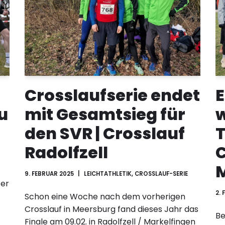
Crosslaufserie endet
E
u
mit Gesamtsieg für
w
den SVR | Crosslauf
T
Radolfzell
C
9. FEBRUAR 2025
LEICHTATHLETIK
,
CROSSLAUF-SERIE
fer
2.
Schon eine Woche nach dem vorherigen
Crosslauf in Meersburg fand dieses Jahr das
Be
Finale am 09.02. in Radolfzell / Markelfingen