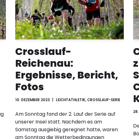
Crosslauf-
C
Reichenau:
z
Ergebnisse, Bericht,
S
Fotos
C
10. DEZEMBER 2023
LEICHTATHLETIK
,
CROSSLAUF-SERIE
28
ag
Am Sonntag fand der 2. Lauf der Serie auf
unserer Insel statt. Nachdem es am
De
Samstag ausgiebig geregnet hatte, waren
Bo
am Sonntag die Wetterbedingungen