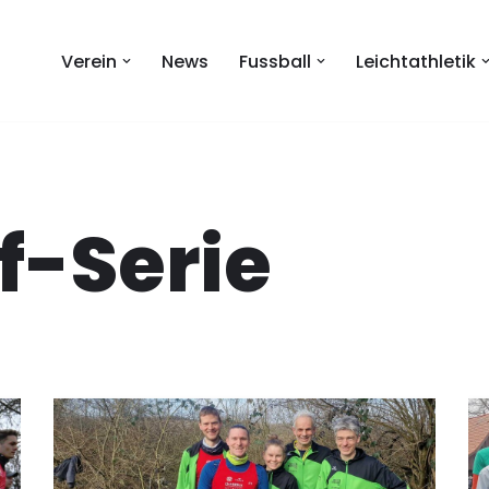
Verein
News
Fussball
Leichtathletik
f-Serie