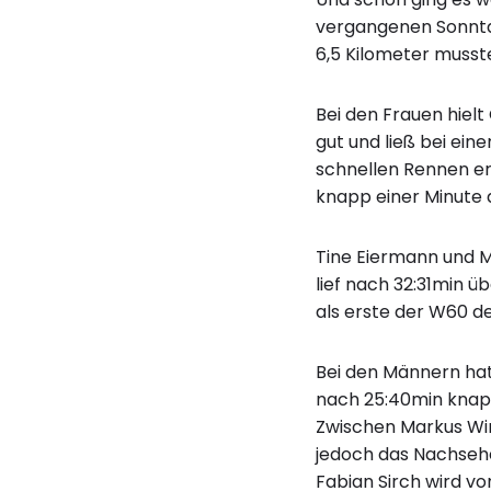
vergangenen Sonnta
6,5 Kilometer musste
Bei den Frauen hielt
gut und ließ bei ein
schnellen Rennen err
knapp einer Minute 
Tine Eiermann und M
lief nach 32:31min ü
als erste der W60 d
Bei den Männern hatt
nach 25:40min knapp 
Zwischen Markus Win
jedoch das Nachsehe
Fabian Sirch wird von