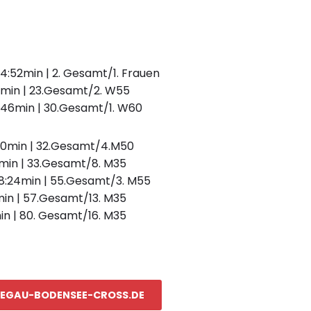
 24:52min | 2. Gesamt/1. Frauen
1min
|
23.Gesamt/2. W55
:46min
|
30.Gesamt/1. W60
40min
|
32.Gesamt/4.M50
1min
|
33.Gesamt/8. M35
8:24min
|
55.Gesamt/3. M55
min
|
57.Gesamt/13. M35
in
|
80. Gesamt/16. M35
 HEGAU-BODENSEE-CROSS.DE