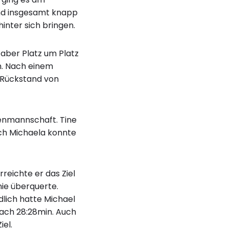
nd insgesamt knapp
inter sich bringen.
 aber Platz um Platz
ch. Nach einem
m Rückstand von
menmannschaft. Tine
auch Michaela konnte
reichte er das Ziel
nie überquerte.
dlich hatte Michael
nach 28:28min. Auch
iel.