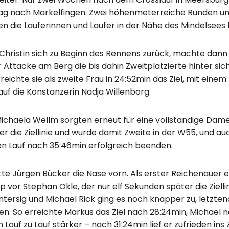
g nach Markelfingen. Zwei höhenmeterreiche Runden u
n die Läuferinnen und Läufer in der Nähe des Mindelsees h
 Christin sich zu Beginn des Rennens zurück, machte dann
er Attacke am Berg die bis dahin Zweitplatzierte hinter si
eichte sie als zweite Frau in 24:52min das Ziel, mit eine
auf die Konstanzerin Nadja Willenborg.
ichaela Wellm sorgten erneut für eine vollständige Da
ber die Ziellinie und wurde damit Zweite in der W55, und 
en Lauf nach 35:46min erfolgreich beenden.
e Jürgen Bücker die Nase vorn. Als erster Reichenauer er
vor Stephan Okle, der nur elf Sekunden später die Zielli
tersig und Michael Rick ging es noch knapper zu, letzten
n: So erreichte Markus das Ziel nach 28:24min, Michael 
 Lauf zu Lauf stärker – nach 31:24min lief er zufrieden ins Z