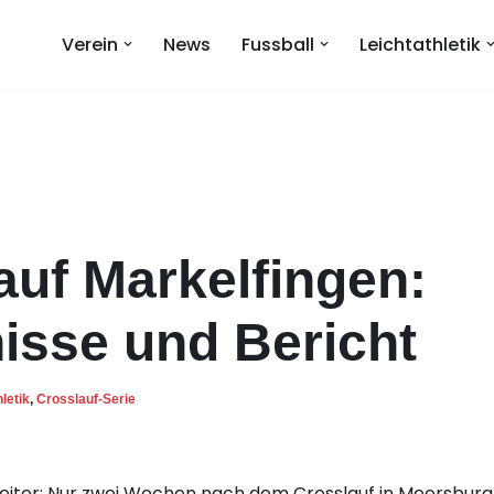
Verein
News
Fussball
Leichtathletik
auf Markelfingen:
isse und Bericht
letik
,
Crosslauf-Serie
eiter: Nur zwei Wochen nach dem Crosslauf in Meersburg