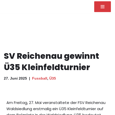
Zum
Inhalt
springen
SV Reichenau gewinnt
Ü35 Kleinfeldturnier
27. Juni 2025
Fussball
,
Ü35
Am Freitag, 27. Mai veranstaltete der FSV Reichenau
Waldsiedlung erstmalig ein Ü35 Kleinfeldturnier auf
dem Bolzplatz in der Waldsiedlung. Ü35 bedeutet,