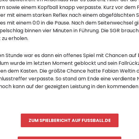
rn sowie einem Kopfball knapp verpasste. Kurz vor dem 
er mit einem starken Reflex nach einem abgefälschten 
 es mit einem 0:0 in die Pause. Nach dem Seitenwechsel g
pelschlag binnen vier Minuten in Führung. Die SGR brauch
 zu erholen.
en Stunde war es dann ein offenes Spiel mit Chancen auf b
lum wurde im letzten Moment geblockt und sein Fallrück
en dem Kasten. Die größte Chance hatte Fabian Weltin d
lusstreffer verpasste. So stand am Ende eine verdiente
nnoch kann auf der gezeigten Leistung in den kommende
ZUM SPIELBERICHT AUF FUSSBALL.DE