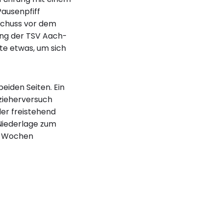
Pausenpfiff
Schuss vor dem
ing der TSV Aach-
te etwas, um sich
eiden Seiten. Ein
zieherversuch
er freistehend
 Niederlage zum
n Wochen