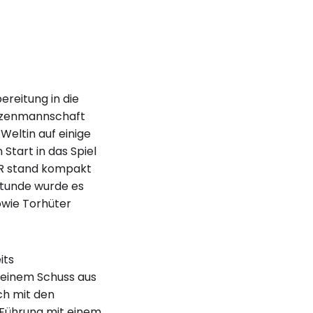
reitung in die
itzenmannschaft
Weltin auf einige
Start in das Spiel
GR stand kompakt
lstunde wurde es
owie Torhüter
its
 einem Schuss aus
ch mit den
e Führung mit einem