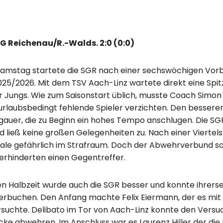
G Reichenau/R.-Walds. 2:0 (0:0)
mstag startete die SGR nach einer sechswöchigen Vorbe
2025/2026. Mit dem TSV Aach-Linz wartete direkt eine Sp
r Jungs. Wie zum Saisonstart üblich, musste Coach Simon 
urlaubsbedingt fehlende Spieler verzichten. Den besseren 
zgauer, die zu Beginn ein hohes Tempo anschlugen. Die S
nd ließ keine großen Gelegenheiten zu. Nach einer Vierte
ale gefährlich im Strafraum. Doch der Abwehrverbund s
verhinderten einen Gegentreffer.
en Halbzeit wurde auch die SGR besser und konnte ihrerse
erbuchen. Den Anfang machte Felix Eiermann, der es mit
rsuchte. Delibato im Tor von Aach-Linz konnte den Versu
Ecke abwehren. Im Anschluss war es Laurenz Hiller der di