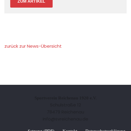
ZUM ARTIKEL
zurück zur News-Übersicht
Sportverein Reichenau 1920 e.V.
Schulstraße 12
78479 Reichenau
info@svreichenau.de