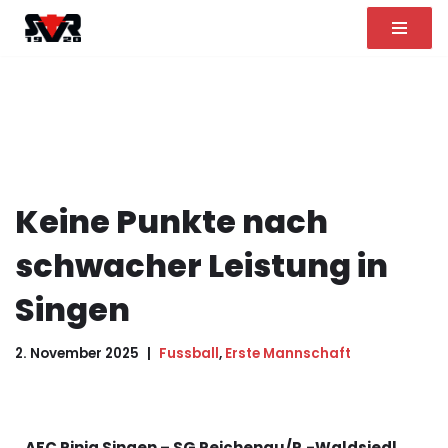
Zum
Inhalt
springen
Keine Punkte nach
schwacher Leistung in
Singen
2. November 2025
Fussball
,
Erste Mannschaft
AFC Rinia Singen – SG Reichenau/R.-Waldsiedl.