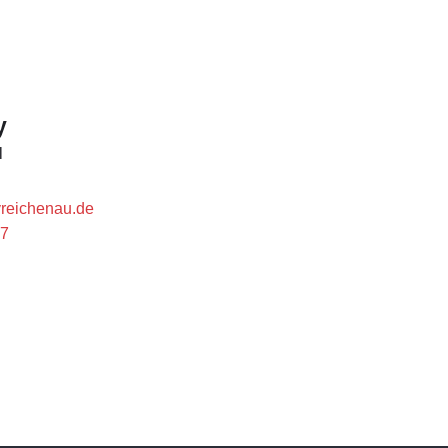
y
l
vreichenau.de
7