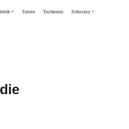
hletik
Turnen
Tischtennis
Eishockey
die