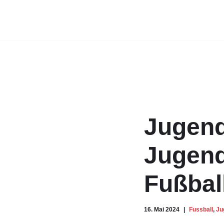
Zum
Inhalt
springen
Jugend
Jugend
Fußbal
16. Mai 2024
Fussball
,
Ju