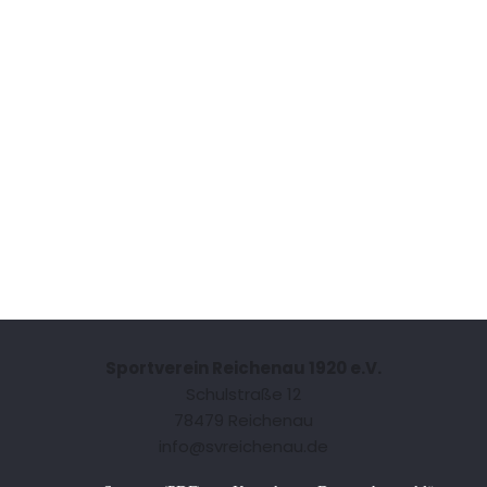
Sportverein Reichenau 1920 e.V.
Schulstraße 12
78479 Reichenau
info@svreichenau.de