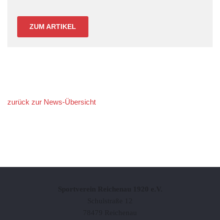
ZUM ARTIKEL
zurück zur News-Übersicht
Sportverein Reichenau 1920 e.V.
Schulstraße 12
78479 Reichenau