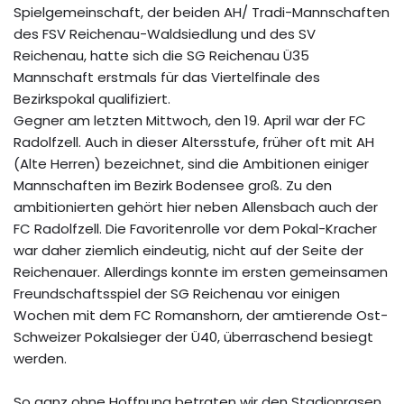
Spielgemeinschaft, der beiden AH/ Tradi-Mannschaften
des FSV Reichenau-Waldsiedlung und des SV
Reichenau, hatte sich die SG Reichenau Ü35
Mannschaft erstmals für das Viertelfinale des
Bezirkspokal qualifiziert.
Gegner am letzten Mittwoch, den 19. April war der FC
Radolfzell. Auch in dieser Altersstufe, früher oft mit AH
(Alte Herren) bezeichnet, sind die Ambitionen einiger
Mannschaften im Bezirk Bodensee groß. Zu den
ambitionierten gehört hier neben Allensbach auch der
FC Radolfzell. Die Favoritenrolle vor dem Pokal-Kracher
war daher ziemlich eindeutig, nicht auf der Seite der
Reichenauer. Allerdings konnte im ersten gemeinsamen
Freundschaftsspiel der SG Reichenau vor einigen
Wochen mit dem FC Romanshorn, der amtierende Ost-
Schweizer Pokalsieger der Ü40, überraschend besiegt
werden.
So ganz ohne Hoffnung betraten wir den Stadionrasen